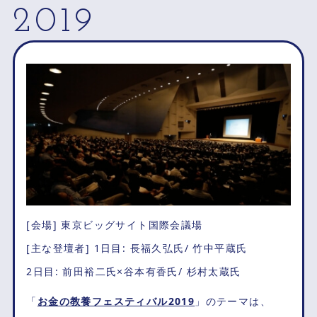
2019
[会場] 東京ビッグサイト国際会議場
[主な登壇者] 1日目: 長福久弘氏/ 竹中平蔵氏
2日目: 前田裕二氏×谷本有香氏/ 杉村太蔵氏
「
お金の教養フェスティバル2019
」のテーマは、