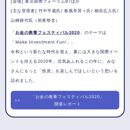
[会場] 東京国際フォーラムB7ほか
[主な登壇者] 竹中平蔵氏/ 春風亭昇々氏/ 桐谷広人氏/
山崎静代氏（前夜祭含）
「
お金の教養フェスティバル2020
」のテーマは
「Make Investment Fun!」。
令和という新たな時代を迎え、夏には大きな国際イベ
ントも控える2020年。活気あふれるこの年に、みな
さんにもっと「投資」を楽しんでほしいという想いを
詰めました。
「お金の教養フェスティバル2020」
開催レポート