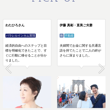
わたひろさん
伊藤 真彬・直美ご夫妻
パラレルインカム実現
株
不動産
経済的自由へのステップと目
夫婦間でお金に関する共通言
標を明確化できたことで、す
語を持てたことで二人の絆が
ぐに行動に移せることが分か
さらに深まりました。
りました。
Prev
Next