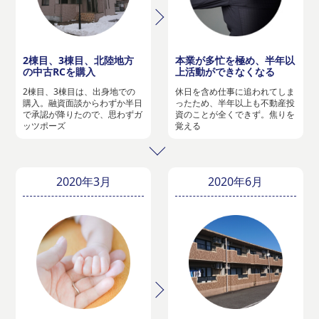
2棟目、3棟目、北陸地方
本業が多忙を極め、半年以
の中古RCを購入
上活動ができなくなる
2棟目、3棟目は、出身地での
休日を含め仕事に追われてしま
購入。融資面談からわずか半日
ったため、半年以上も不動産投
で承認が降りたので、思わずガ
資のことが全くできず。焦りを
ッツポーズ
覚える
2020年3月
2020年6月