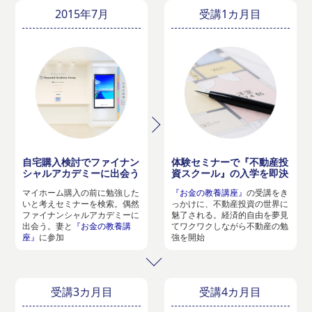
2015年7月
受講1カ月目
自宅購入検討でファイナン
体験セミナーで『不動産投
シャルアカデミーに出会う
資スクール』の入学を即決
マイホーム購入の前に勉強した
『お金の教養講座』
の受講をき
いと考えセミナーを検索。偶然
っかけに、不動産投資の世界に
ファイナンシャルアカデミーに
魅了される。経済的自由を夢見
出会う。妻と
『お金の教養講
てワクワクしながら不動産の勉
座』
に参加
強を開始
受講3カ月目
受講4カ月目