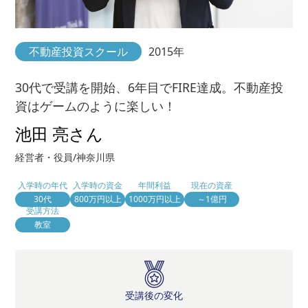
不動産投資スクール
2015年
30代で受講を開始、6年目でFIRE達成。不動産投
資はゲームのように楽しい！
池田 亮さん
経営者・役員/神奈川県
入学時の年代
入学時の資金
年間利益
現在の資産
30代
800万円以上
1000万円以上
～1億円
受講方法
教室
受講後の変化