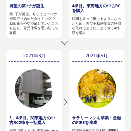
待望の第1子が誕生
4棟目、東海地方の中古RC
を購入
第1子が誕生。ちょうどコロナ
が流行り始めたタイミングで、
時間を取って動けるようになっ
勤め先もやや混乱していたこと
たため、再び不動産投資の時間
もあり、育児休暇を思い切って
を取れるように。ようやく4棟
取得
目を購入
2021年3月
2021年5月
5，6棟目、関東地方の中
サラリーマンを卒業！念願
古RC2棟を一括購入
のFIREを達成
交渉で購入までに時間がかかっ
受講開始6年目で念願のFIREを