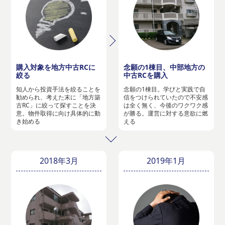
購入対象を地方中古RCに
念願の1棟目、中部地方の
絞る
中古RCを購入
知人から投資手法を絞ることを
念願の1棟目。学びと実践で自
勧められ、考えた末に「地方築
信をつけられていたので不安感
古RC」に絞って探すことを決
は全く無く、今後のワクワク感
意。物件取得に向け具体的に動
が勝る。運営に対する意欲に燃
き始める
える
2018年3月
2019年1月